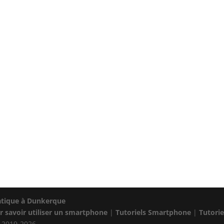
tique à Dunkerque
r savoir utiliser un smartphone
|
Tutoriels Smartphone
|
Tutori
 2019-2026